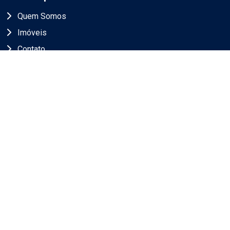
Quem Somos
Imóveis
Contato
Termos de Uso & Política de Privacidade
Endereço
Av. José de Sousa Campos, 1400
Cambuí, Campinas/SP
CEP 130090615
Contato
(19) 98388-1211
andre@wiseii.com.br
@wiser_imobiliaria