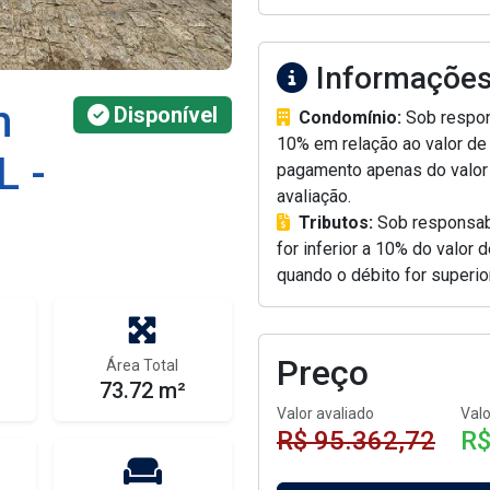
Informações
m
Disponível
Condomínio:
Sob respons
10% em relação ao valor de 
L -
pagamento apenas do valor 
avaliação.
Tributos:
Sob responsabi
for inferior a 10% do valor
quando o débito for superio
Preço
Área Total
73.72 m²
Valor avaliado
Valo
R$ 95.362,72
R$