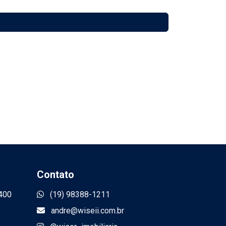
Contato
400
(19) 98388-1211
andre@wiseii.com.br