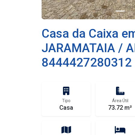
Casa da Caixa e
JARAMATAIA / A
8444427280312
Tipo
Área Útil
Casa
73.72 m²