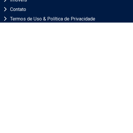
Contato
Termos de Uso & Política de Privacidade
Endereço
Av. José de Sousa Campos, 1400
Cambuí, Campinas/SP
CEP 130090615
Contato
(19) 98388-1211
andre@wiseii.com.br
@wiser_imobiliaria