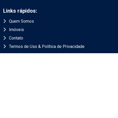
Links rápidos:
Quem Somos
Imóveis
Contato
Termos de Uso & Política de Privacidade
Endereço
Av. José de Sousa Campos, 1400
Cambuí, Campinas/SP
CEP 130090615
Contato
(19) 98388-1211