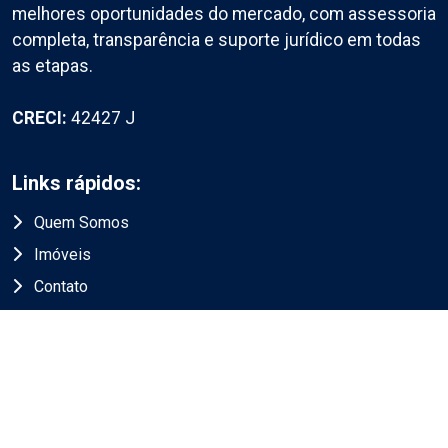
melhores oportunidades do mercado, com assessoria
completa, transparência e suporte jurídico em todas
as etapas.
CRECI:
42427 J
Links rápidos:
Quem Somos
Imóveis
Contato
Termos de Uso & Política de Privacidade
Endereço
Av. José de Sousa Campos, 1400
Cambuí, Campinas/SP