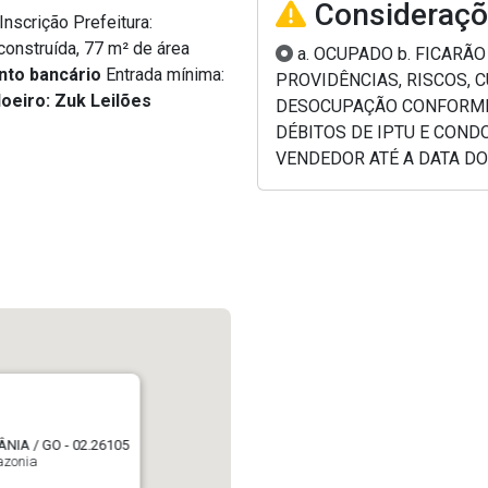
Consideraçõ
Inscrição Prefeitura:
construída, 77 m² de área
a. OCUPADO b. FICARÃ
nto bancário
Entrada mínima:
PROVIDÊNCIAS, RISCOS, 
loeiro: Zuk Leilões
DESOCUPAÇÃO CONFORME C
DÉBITOS DE IPTU E COND
VENDEDOR ATÉ A DATA DO 
NIA / GO - 02.26105
azonia