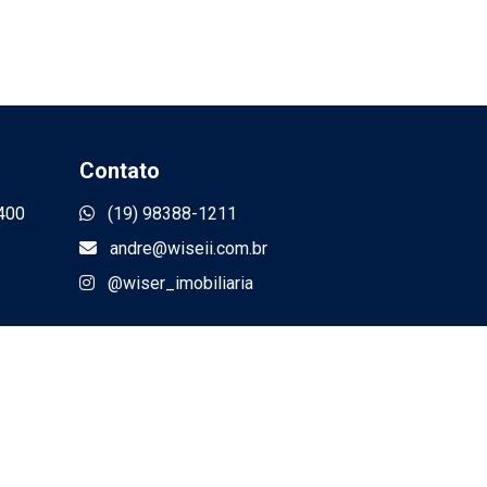
Contato
400
(19) 98388-1211
andre@wiseii.com.br
@wiser_imobiliaria
idades disponíveis
aqui
.